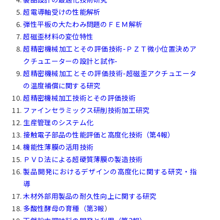
超電導軸受けの性能解析
弾性平板の大たわみ問題のＦＥＭ解析
超磁歪材料の変位特性
超精密機械加工とその評価技術-ＰＺＴ微小位置決めア
クチュエーターの設計と試作-
超精密機械加工とその評価技術-超磁歪アクチュエータ
の温度補償に関する研究
超精密機械加工技術とその評価技術
ファインセラミックス研削技術加工研究
生産管理のシステム化
接触電子部品の性能評価と高度化技術（第4報）
機能性薄膜の活用技術
ＰＶＤ法による超硬質薄膜の製造技術
製品開発におけるデザインの高度化に関する研究・指
導
木材外部用製品の耐久性向上に関する研究
多酸性酵母の育種（第3報
）