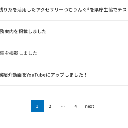
残り糸を活用したアクセサリーつむりんぐ®を県庁生協でテス
業務案内を掲載しました
果集を掲載しました
紹介動画をYouTubeにアップしました！
1
2
…
4
next