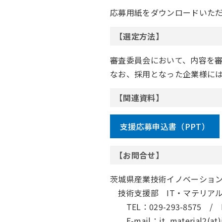
応募用紙をダウンロードいただ
【選定方法】
審査委員会において、内容を審
なお、採用となった企業様に
【関連資料】
支援応募申込書（PPT）
【お問合せ】
茨城県産業技術イノベーショ
〇
技術支援部 IT・マテリア
〇
〇
TEL：029-293-8575 / 
〇
〇
E-mail：it_material2(at)it