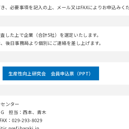
き、必要事項を記入の上、メール又はFAXによりお申込みく
査した上で企業（合計5社）を選定いたします。
は、後日事務局より個別にご連絡を差し上げます。
生産性向上研究会 会員申込票（PPT）
ンセンター
ルG 担当：西本、青木
FAX：029-293-8029
ic.pref.ibaraki.jp