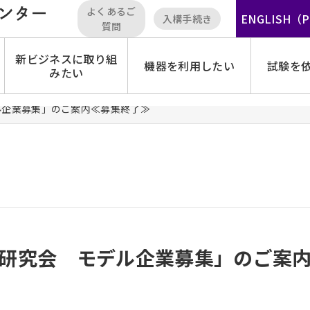
よくあるご
ENGLISH（
入構手続き
質問
新ビジネスに取り組
機器を利用したい
試験を
みたい
ル企業募集」のご案内≪募集終了≫
研究会 モデル企業募集」のご案