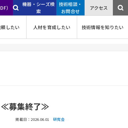
機器・シーズ検
技術相談・
PDF）
アクセス
索
お問合せ
依頼したい
人材を育成したい
技術情報を知りたい
内≪募集終了≫
掲載日：2026.06.01
研究会