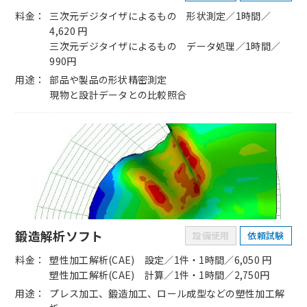
料金
三次元デジタイザによるもの 形状測定／1時間／
4,620 円
三次元デジタイザによるもの データ処理／1時間／
990円
用途
部品や製品の形状精密測定
現物と設計データとの比較照合
鍛造解析ソフト
設備使用
依頼試験
料金
塑性加工解析(CAE) 設定／1件・1時間／6,050 円
塑性加工解析(CAE) 計算／1件・1時間／2,750円
用途
プレス加工、鍛造加工、ロール成型などの塑性加工解