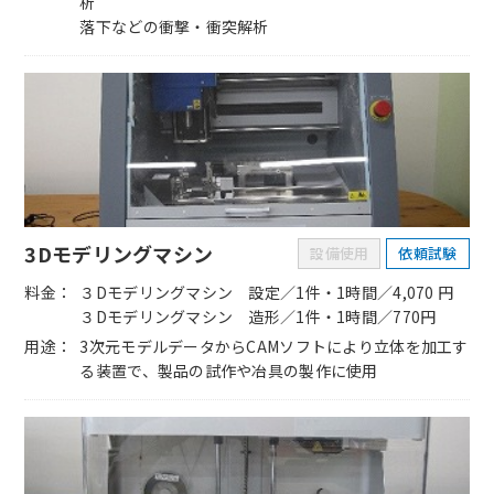
析
落下などの衝撃・衝突解析
3Dモデリングマシン
設備使用
依頼試験
料金
３Dモデリングマシン 設定／1件・1時間／4,070 円
３Dモデリングマシン 造形／1件・1時間／770円
用途
3次元モデルデータからCAMソフトにより立体を加工す
る装置で、製品の試作や冶具の製作に使用