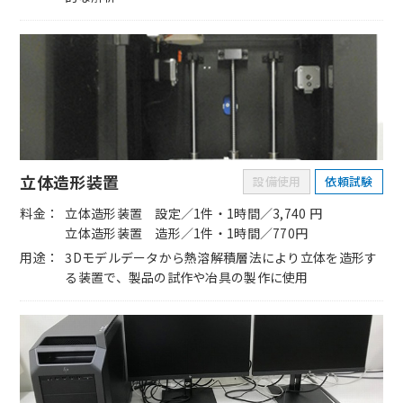
立体造形装置
設備使用
依頼試験
料金
立体造形装置 設定／1件・1時間／3,740 円
立体造形装置 造形／1件・1時間／770円
用途
3Dモデルデータから熱溶解積層法により立体を造形す
る装置で、製品の試作や冶具の製作に使用