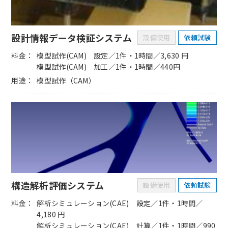
設計情報データ検証システム
設備使用
依頼試験
料金
模型試作(CAM) 設定／1件・1時間／3,630 円
模型試作(CAM) 加工／1件・1時間／440円
用途
模型試作（CAM）
構造解析評価システム
設備使用
依頼試験
料金
解析シミュレーション(CAE) 設定／1件・1時間／
4,180 円
解析シミュレーション(CAE) 計算／1件・1時間／990