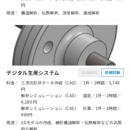
円
用途
構造解析、伝熱解析、流体解析、連成解析
デジタル生産システム
設備使用
依頼試験
料金
三次元形状データ作成（CAD）／1件・1時間／3,740
円
解析シミュレーション（CAE） 設定／1件・1時間／
4,180 円
解析シミュレーション（CAE） 計算／1件・1時間／
990円
用途
3Dモデルの作成、線形構造解析・伝熱解析などの汎用
的な解析