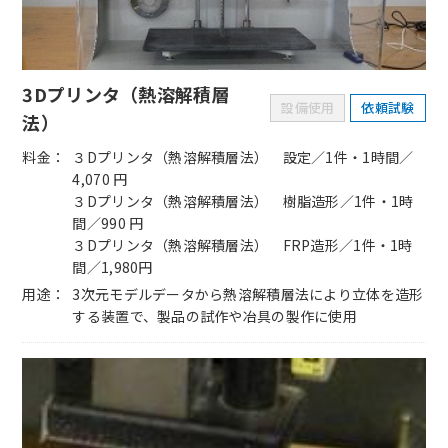
3Dプリンタ（熱溶解積層
設備使用
依頼試験
法）
料金
３Dプリンタ（熱溶解積層法） 設定／1件・1時間／
4,070 円
３Dプリンタ（熱溶解積層法） 樹脂造形／1件・1時
間／990 円
３Dプリンタ（熱溶解積層法） FRP造形／1件・1時
間／1,980円
用途
3次元モデルデータから熱溶解積層法により立体を造形
する装置で、製品の試作や冶具の製作に使用