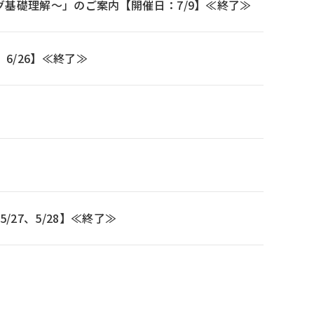
基礎理解～」のご案内【開催日：7/9】≪終了≫
、6/26】≪終了≫
/27、5/28】≪終了≫