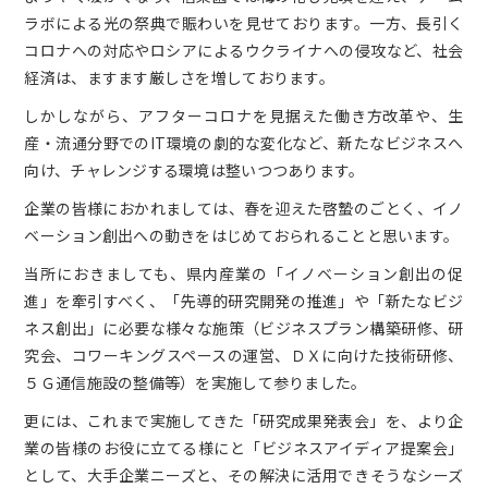
ラボによる光の祭典で賑わいを見せております。一方、長引く
コロナへの対応やロシアによるウクライナへの侵攻など、社会
経済は、ますます厳しさを増しております。
しかしながら、アフターコロナを見据えた働き方改革や、生
産・流通分野でのIT環境の劇的な変化など、新たなビジネスへ
向け、チャレンジする環境は整いつつあります。
企業の皆様におかれましては、春を迎えた啓蟄のごとく、イノ
ベーション創出への動きをはじめておられることと思います。
当所におきましても、県内産業の「イノベーション創出の促
進」を牽引すべく、「先導的研究開発の推進」や「新たなビジ
ネス創出」に必要な様々な施策（ビジネスプラン構築研修、研
究会、コワーキングスペースの運営、ＤＸに向けた技術研修、
５Ｇ通信施設の整備等）を実施して参りました。
更には、これまで実施してきた「研究成果発表会」を、より企
業の皆様のお役に立てる様にと「ビジネスアイディア提案会」
として、大手企業ニーズと、その解決に活用できそうなシーズ