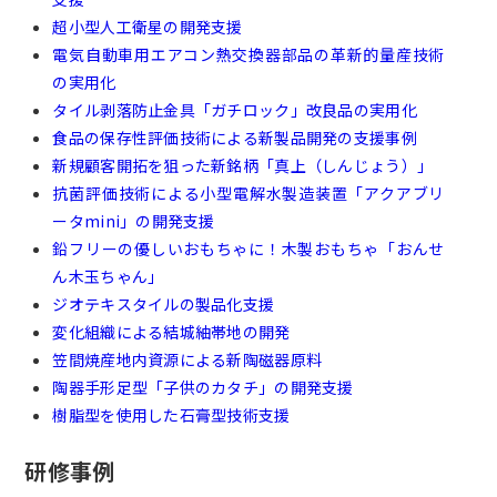
超小型人工衛星の開発支援
電気自動車用エアコン熱交換器部品の革新的量産技術
の実用化
タイル剥落防止金具「ガチロック」改良品の実用化
食品の保存性評価技術による新製品開発の支援事例
新規顧客開拓を狙った新銘柄「真上（しんじょう）」
抗菌評価技術による小型電解水製造装置「アクアブリ
ータmini」の開発支援
鉛フリーの優しいおもちゃに！木製おもちゃ「おんせ
ん木玉ちゃん」
ジオテキスタイルの製品化支援
変化組織による結城紬帯地の開発
笠間焼産地内資源による新陶磁器原料
陶器手形足型「子供のカタチ」の開発支援
樹脂型を使用した石膏型技術支援
研修事例