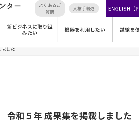
よくあるご
ENGLISH（
入構手続き
質問
新ビジネスに取り組
機器を利用したい
試験を
みたい
しました
令和５年 成果集を掲載しました