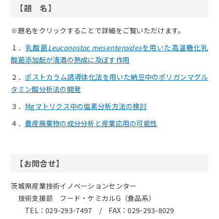
【題 名】
※題名をクリックすることで詳細をご覧いただけます。
１．
乳酸菌
Leuconostoc mesenteroides
を用いた高温糖化乳
酸菌添加酛が清酒の熟成に及ぼす作用
２．
ポストカラム誘導体化法を用いた納豆中のポリガンマグル
タミン酸分析法の開発
３．
Mgマトリクス中の塩素分析方法の検討
４．
農産廃棄物の成分分析と産業応用の可能性
【お問合せ】
茨城県産業技術イノベーションセンター
〇
技術支援部 フード・ケミカルG（食品系）
〇〇
TEL：029-293-7497 / FAX：029-293-8029