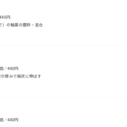
40円
まで）の釉薬の磨砕・混合
間／440円
定の厚みで板状に伸ばす
間／440円