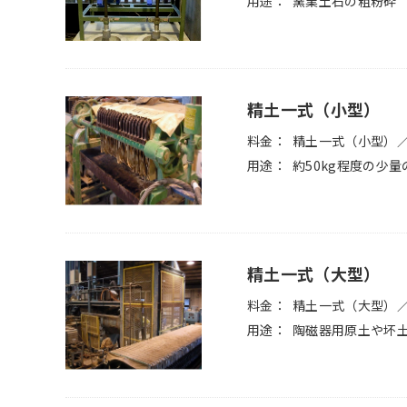
用途
窯業土石の粗粉砕
精土一式（小型）
料金
精土一式（小型）／1
用途
約50kg程度の少
精土一式（大型）
料金
精土一式（大型）／1
用途
陶磁器用原土や坏