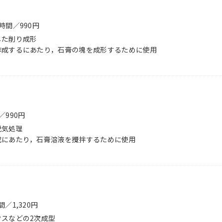
時間／990円
した削り成形
作成するにあたり，石膏の塊を成形するために使用
／990円
脱気処理
成にあたり，石膏溶液を攪拌するために使用
／1,320円
スなどの2次成型