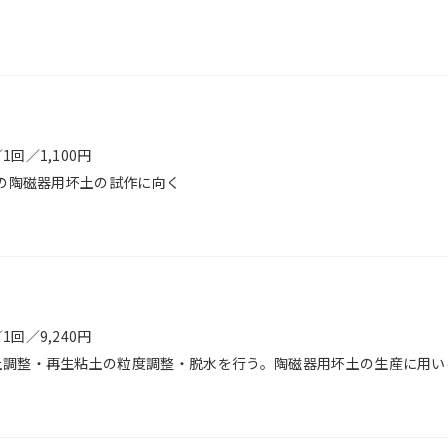
回／1,100円
量の陶磁器用坏土の試作に向く
回／9,240円
土調整・再生粘土の粒度調整・脱水を行う。陶磁器用坏土の生産に用い