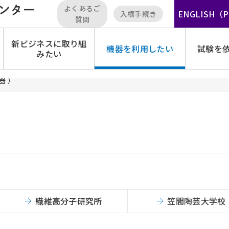
よくあるご
ENGLISH（
入構手続き
質問
新ビジネスに取り組
機器を利用したい
試験を
みたい
器 ）
繊維高分子研究所
笠間陶芸大学校