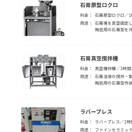
石膏原型ロクロ
料金
石膏原型ロクロ／1
用途
石膏塊を真空固定
陶芸用の石膏型を
石膏真空撹拌機
料金
真空攪拌機／1時間
用途
石膏溶液の撹拌・
陶芸用の石膏型作
ラバープレス
料金
ラバープレス／1時間
用途
ファインセラミック