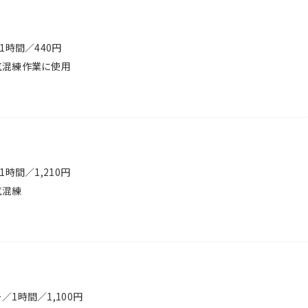
1時間／440円
気混練作業に使用
時間／1,210円
気混練
1時間／1,100円