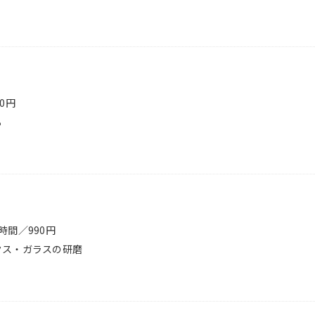
0円
る
時間／990円
クス・ガラスの研磨