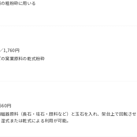
料の粗粉砕に用いる
1,760円
どの窯業原料の乾式粉砕
60円
陶磁器原料（長石・珪石・顔料など）と玉石を入れ、架台上で回転させ
。湿式または乾式による利用が可能。