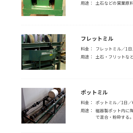
用途
土石などの窯業原
フレットミル
料金
フレットミル／1日／
用途
土石・フリットな
ポットミル
料金
ポットミル／1日／6
用途
磁器製ポット内に
で混合・粉砕する