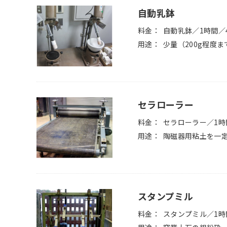
自動乳鉢
料金
自動乳鉢／1時間／4
用途
少量（200g程度
セラローラー
料金
セラローラー／1時
用途
陶磁器用粘土を一
スタンプミル
料金
スタンプミル／1時