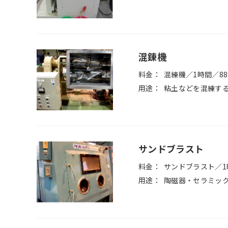
混錬機
料金
混練機／1時間／88
用途
粘土などを混練す
サンドブラスト
料金
サンドブラスト／1
用途
陶磁器・セラミッ