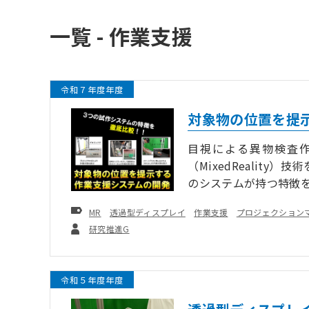
一覧 - 作業支援
令和７年度年度
対象物の位置を提
目視による異物検査
（MixedRealit
のシステムが持つ特徴
キーワード
MR
透過型ディスプレイ
作業支援
プロジェクション
お問い合わせ
研究推進G
令和５年度年度