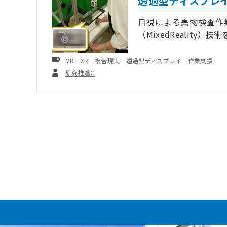
透過型ディスプレ
目視による異物検査作
（MixedRealit
キーワード
MR
XR
複合現実
透過型ディスプレイ
作業支援
お問い合わせ
研究推進G