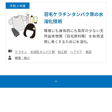
令和３年度
羽毛ケラチンタンパク質の水
溶化技術
環境にも身体的にも負荷の少ない天
然由来物質（羽毛原料等）を有効活
用し易くするために水溶化。
キーワード
ケラチン
水溶性タンパク質
加工剤
ヘアケア
美容
お問い合わせ
繊維・紬G