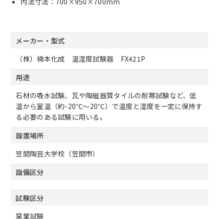
内法寸法：700×950×700mm
メーカー・型式
（株）楠本化成 温湿度試験器 FX421P
用途
石材の吸水試験、瓦や陶磁器質タイルの耐寒試験など、低
温から室温（約-20℃～20℃）で温度と湿度を一定に保持す
る必要のある試験に用いる。
設置場所
笠間陶芸大学校（笠間市）
設備区分
試験区分
窯業試験