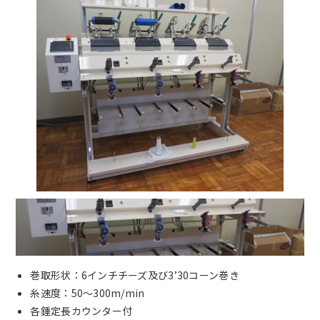
巻取形状：6インチチーズ及び3’30コーン巻き
糸速度：50～300m/min
各錘定長カウンター付