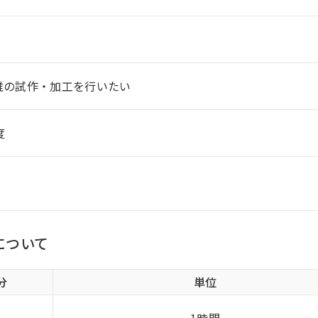
維の試作・加工を行いたい
度
について
分
単位