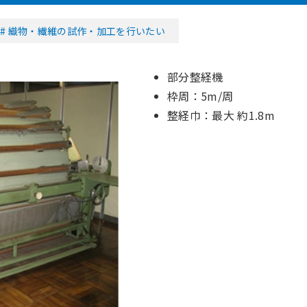
織物・繊維の試作・加工を行いたい
部分整経機
枠周：5m/周
整経巾：最大 約1.8m