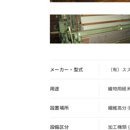
メーカー・型式
（有）スズ
用途
織物用経
設置場所
繊維高分
設備区分
加工機類 